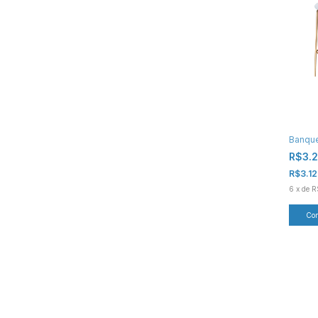
Banque
R$3.
R$3.1
6
x
de
R
Co