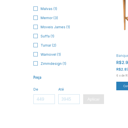
Malvas (1)
Memor (3)
Moveis James (1)
Suffa (1)
Tumar (2)
Wamovel (1)
Banque
R$2.
Zimmdesign (1)
R$2.8
6
x
de
R
Preço
Co
De
Até
Aplicar