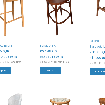
2 cores
ta Evora
Banqueta X
Banqueta 
990,00
R$449,00
R$1.250
70,40
R$431,04
com
Pix
com
Pix
R$1.200,0
$498,33
sem juros
6
x
de
R$74,83
sem juros
6
x
de
R$208
mprar
Comprar
Comprar