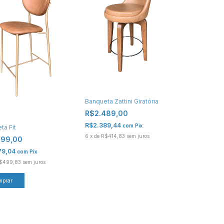
Banqueta Zattini Giratória
R$2.489,00
R$2.389,44
com
Pix
ta Fit
6
x
de
R$414,83
sem juros
999,00
79,04
com
Pix
$499,83
sem juros
mprar