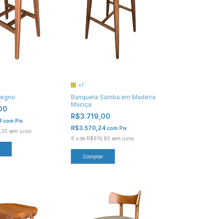
+1
Banqueta Samba em Madeira
Legno
Maciça
,00
R$3.719,00
0
com
Pix
R$3.570,24
com
Pix
,33
sem juros
6
x
de
R$619,83
sem juros
Comprar