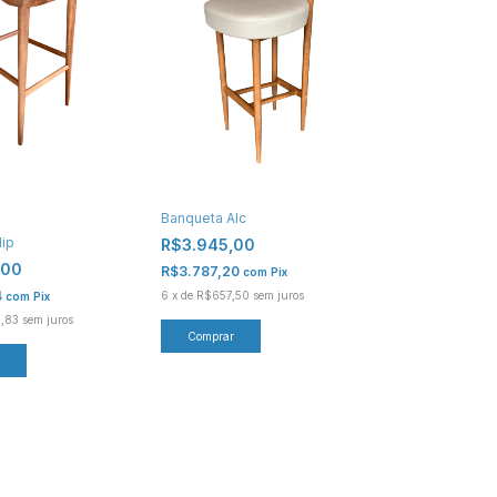
Banqueta Alc
ip
R$3.945,00
,00
R$3.787,20
com
Pix
4
6
x
de
R$657,50
sem juros
com
Pix
,83
sem juros
Comprar