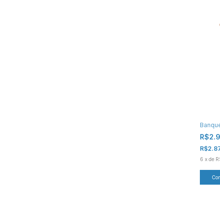
Banque
R$2.
R$2.8
6
x
de
R
Co