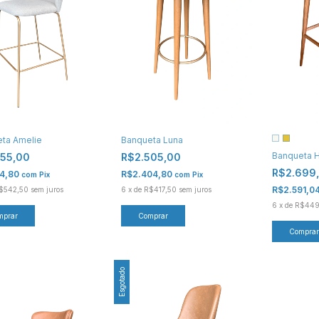
ta Amelie
Banqueta Luna
Banqueta H
255,00
R$2.505,00
R$2.699
24,80
R$2.404,80
com
Pix
com
Pix
R$2.591,0
$542,50
sem juros
6
x
de
R$417,50
sem juros
6
x
de
R$449
mprar
Comprar
Comprar
Esgotado