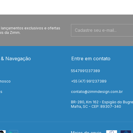
lançamentos exclusivos e ofertas
is da Zimm.
 & Navegação
Entre em contato
5547991237389
onosco
+55 (47) 991237389
os
contato@zimmdesign.com.br
BR-280, Km 162 - Espigão do Bugre
Mafra, SC - CEP: 89307-340
Meios de envio