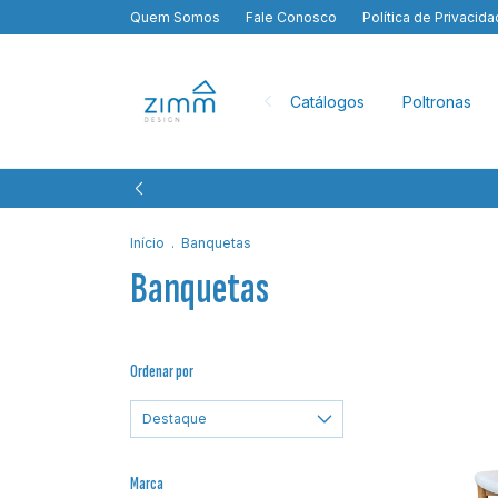
Quem Somos
Fale Conosco
Política de Privacid
Catálogos
Poltronas
Início
.
Banquetas
Banquetas
Ordenar por
Marca